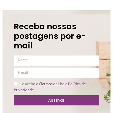
MOOD
R. São Josemaría Escrivá - Central Parque
Receba nossas
29m² à 65m²
Studio | 1 ou 2 dorms
postagens por e-
mail
Li e aceito os
Termos de Uso e Política de
Privacidade.
Assinar