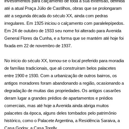
investimentos para calçamento de toda a sua extensão, definida 
até a atual Praça Júlio de Castilhos, obras que se prolongaram 
até a segunda década do 
século XX
, ainda com pedras 
irregulares. Em 1925 iniciou o calçamento com paralelepípedos. 
Em 24 de outubro de 1933 seu nome foi alterado para 
Avenida 
General Flores da Cunha
, e a forma que se mantém até hoje foi 
fixada em 22 de novembro de 1937.
No início do século XX, tornou-se o local preferido para moradia 
de famílias tradicionais, que ali construíram belos palacetes 
entre 1900 e 1930. Com a urbanização de outros bairros, os 
antigos moradores foram abandonando a região, ocasionando a 
degradação de muitas das propriedades.
Os antigos casarões 
deram lugar a grandes prédios de apartamentos e prédios 
comerciais, mas até hoje a Avenida ainda abriga muitos 
palacetes da época, alguns deles tombados pelo patrimônio 
histórico, como o Palacete Argentina, a Residência Saraiva, a 
Casa Godoy, a Casa Torelly
.