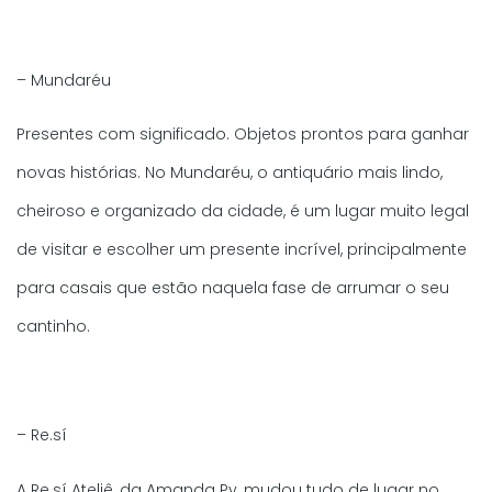
– Mundaréu
Presentes com significado. Objetos prontos para ganhar
novas histórias. No Mundaréu, o antiquário mais lindo,
cheiroso e organizado da cidade, é um lugar muito legal
de visitar e escolher um presente incrível, principalmente
para casais que estão naquela fase de arrumar o seu
cantinho.
– Re.sí
A Re.sí Ateliê, da Amanda Py, mudou tudo de lugar no