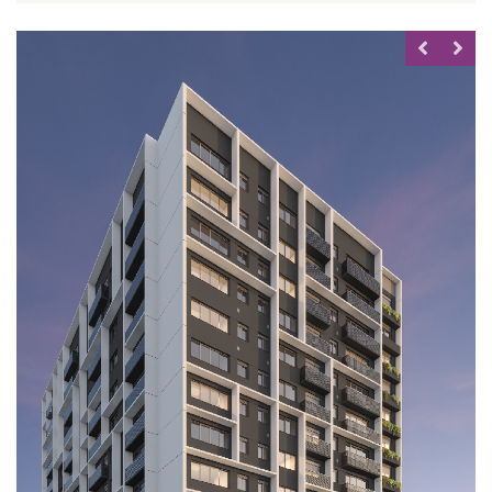
MIRADOURO
Santa Cecília 2235
66m² à 82m²
2 dorms