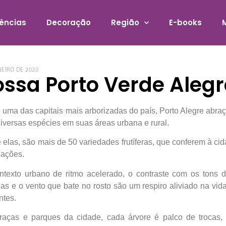
ências
Decoração
Região
E-books
NEIRO DE 2020
ssa Porto Verde Alegr
uma das capitais mais arborizadas do país, Porto Alegre abraç
iversas espécies em suas áreas urbana e rural.
 elas, são mais de 50 variedades frutíferas, que conferem à ci
sações.
ntexto urbano de ritmo acelerado, o contraste com os tons 
as e o vento que bate no rosto são um respiro aliviado na vid
ntes.
raças e parques da cidade, cada árvore é palco de trocas,