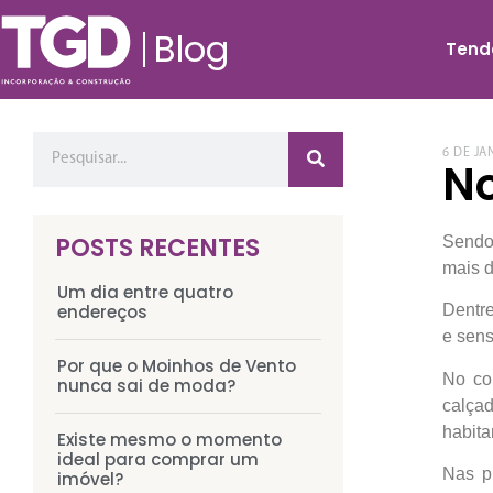
Blog
Tend
6 DE JA
No
POSTS RECENTES
Sendo 
mais d
Um dia entre quatro
endereços
Dentre
e sen
Por que o Moinhos de Vento
No co
nunca sai de moda?
calçad
habita
Existe mesmo o momento
ideal para comprar um
Nas p
imóvel?