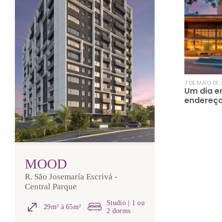
7 DE MAIO DE
Um dia e
endereç
MOOD
R. São Josemaría Escrivá -
Central Parque
Studio | 1 ou
29m² à 65m²
2 dorms