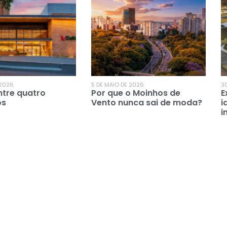
 2026
5 DE MAIO DE 2026
30
ntre quatro
Por que o Moinhos de
E
os
Vento nunca sai de moda?
i
i