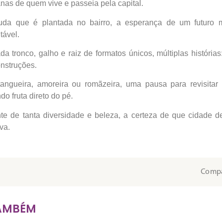
anas de quem vive e passeia pela capital.
da que é plantada no bairro, a esperança de um futuro m
tável.
a tronco, galho e raiz de formatos únicos, múltiplas história
nstruções.
tangueira, amoreira ou romãzeira, uma pausa para revisitar
do fruta direto do pé.
te de tanta diversidade e beleza, a certeza de que cidade 
va.
Compa
TAMBÉM