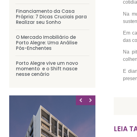
cotidi
Financiamento da Casa
Na mu
Própria: 7 Dicas Cruciais para
susten
Realizar seu Sonho
Em cad
O Mercado Imobiliário de
das co
Porto Alegre: Uma Análise
Pós-Enchentes
Na pi
colhen
Porto Alegre vive um novo
momento e o Shift nasce
E dian
nesse cenário
preser
MIRADOURO
Santa Cecília 2235
LEIA 
66m² à 82m²
2 dorms