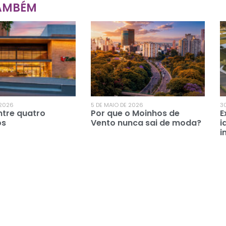
TAMBÉM
 2026
5 DE MAIO DE 2026
30
ntre quatro
Por que o Moinhos de
E
os
Vento nunca sai de moda?
i
i