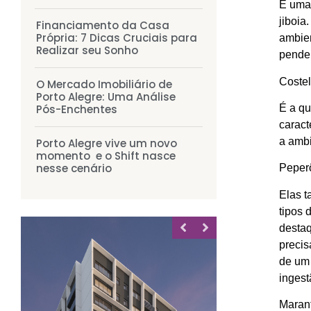
É uma 
jiboia
Financiamento da Casa
Própria: 7 Dicas Cruciais para
ambien
Realizar seu Sonho
penden
Coste
O Mercado Imobiliário de
Porto Alegre: Uma Análise
É a qu
Pós-Enchentes
caract
a ambi
Porto Alegre vive um novo
momento e o Shift nasce
nesse cenário
Peper
Elas t
tipos 
destaq
precis
MIRADOURO
de um 
Santa Cecília 2235
ingest
66m² à 82m²
2 dorms
Maran