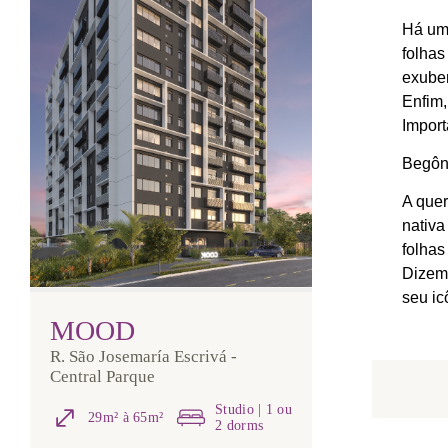
Há uma
folhas
exuber
Enfim,
Import
Begôn
A quer
nativa
folhas
Dizem 
seu ic
MOOD
R. São Josemaría Escrivá -
Central Parque
Studio | 1 ou
29m² à 65m²
2 dorms