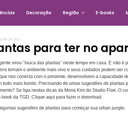
ências
Decoração
Região
E-books
ULHO DE 2021
antas para ter no ap
gente virou "louca das plantas" neste tempo em casa. E não é p
ens tornam o ambiente mais vivo e seus cuidados podem ser c
 que nos conecta com o presente, desenvolvem a capacidade de
 tudo mais bonito. Precisando de umas sugestões de plantas pa
mento? Se liga nestas dicas da Mona Kim do Studio Floe. O co
-book da TGD. Clique aqui para fazer o download.
algumas sugestões de plantas para começar sua urban jungle.