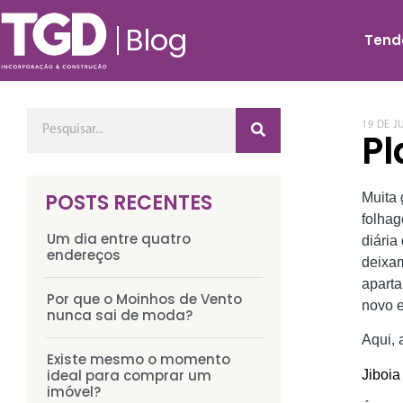
Blog
Tend
19 DE J
Pl
POSTS RECENTES
Muita 
folhag
Um dia entre quatro
diária
endereços
deixam
aparta
Por que o Moinhos de Vento
novo e
nunca sai de moda?
Aqui, 
Existe mesmo o momento
ideal para comprar um
Jiboia
imóvel?