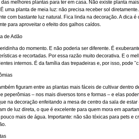
das melhores plantas para ter em casa. Não existe planta mais 
. É uma planta de meia luz: não precisa receber sol diretamente
te com bastante luz natural. Fica linda na decoração. A dica é 
te para aproveitar o efeito dos galhos caídos.
la de Adão
eridinha do momento. E não poderia ser diferente. É exuberan
erísticas e recortadas. Por essa razão muito decorativa. E o me
entes internos. É da família das trepadeiras e, por isso, pode "
ômias
ambém figuram entre as plantas mais fáceis de cultivar dentro d
de peperômias – nos mais diversos tons e formas – e elas pode
ue na decoração enfeitando a mesa de centro da sala de estar 
am de luz direta, o que é excelente para quem mora em apartam
pouco mais de água. Importante: não são tóxicas para pets e 
ão.
tas