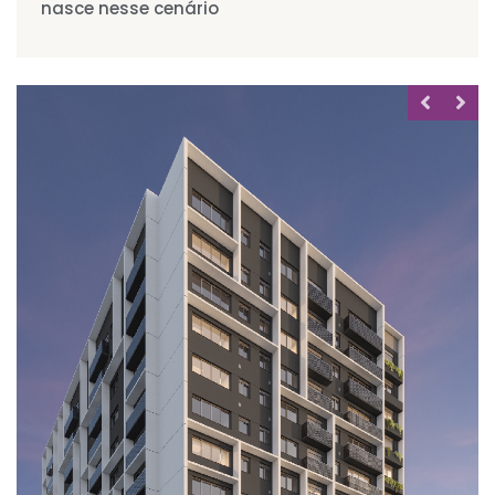
nasce nesse cenário
MIRADOURO
Santa Cecília 2235
66m² à 82m²
2 dorms