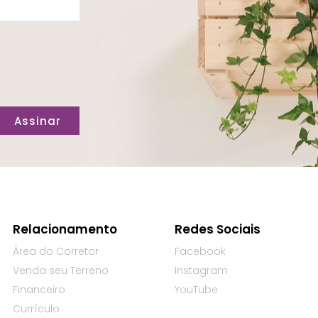
Assinar
Relacionamento
Redes Sociais
Área do Corretor
Facebook
Venda seu Terreno
Instagram
Financeiro
YouTube
Currículo