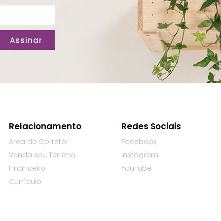
Assinar
Relacionamento
Redes Sociais
Área do Corretor
Facebook
Venda seu Terreno
Instagram
Financeiro
YouTube
Currículo